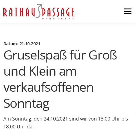
Menü
Home
Shopping
Datum: 21.10.2021
Gruselspaß für Groß
News & Events
und Klein am
Pop-up-Store
Anfahrt
verkaufsoffenen
Sonntag
Kontakt
Am Sonntag, den 24.10.2021 sind wir von 13.00 Uhr bis
18.00 Uhr da.