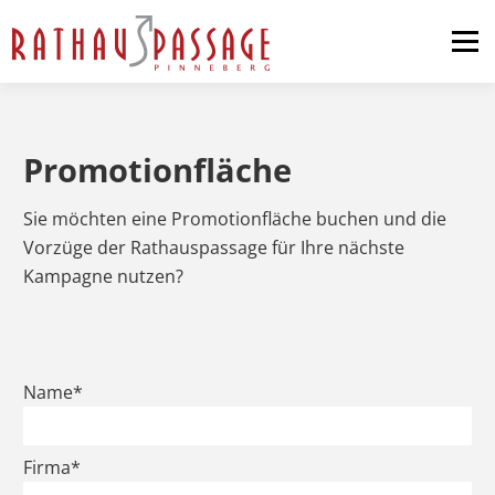
Menü
Home
Shopping
Promotionfläche
News & Events
Sie möchten eine Promotionfläche buchen und die
Vorzüge der Rathauspassage für Ihre nächste
Kampagne nutzen?
Pop-up-Store
Anfahrt
Kontakt
Dies ist
Dies ist
Dies ist
Name*
ein
ein
ein
Pflichtfeld.
Pflichtfeld.
Pflichtfeld.
Firma*