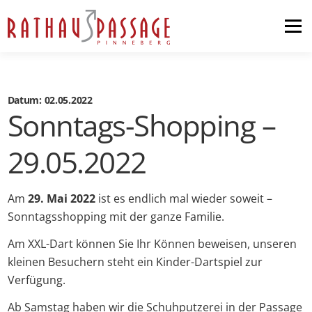
Menü
Home
Shopping
Datum: 02.05.2022
Sonntags-Shopping –
News & Events
29.05.2022
Pop-up-Store
Anfahrt
Am
29. Mai 2022
ist es endlich mal wieder soweit –
Sonntagsshopping mit der ganze Familie.
Kontakt
Am XXL-Dart können Sie Ihr Können beweisen, unseren
kleinen Besuchern steht ein Kinder-Dartspiel zur
Verfügung.
Ab Samstag haben wir die Schuhputzerei in der Passage