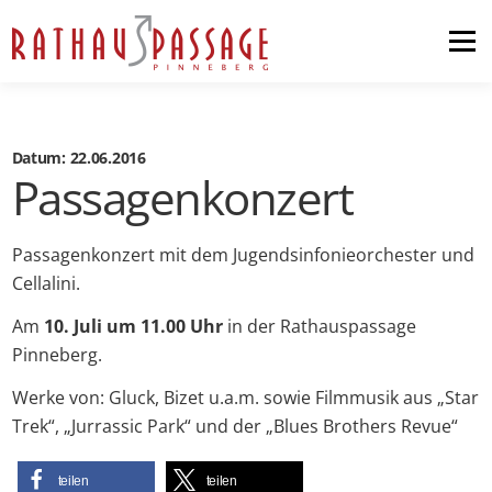
Menü
Home
Shopping
Datum: 22.06.2016
Passagenkonzert
News & Events
Passagenkonzert mit dem Jugendsinfonieorchester und
Cellalini.
Pop-up-Store
Anfahrt
Am
10. Juli um 11.00 Uhr
in der Rathauspassage
Pinneberg.
Kontakt
Werke von: Gluck, Bizet u.a.m. sowie Filmmusik aus „Star
Trek“, „Jurrassic Park“ und der „Blues Brothers Revue“
teilen
teilen